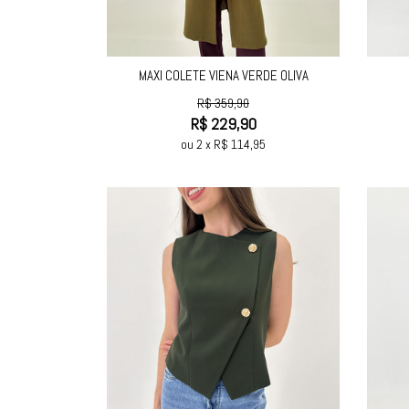
MAXI COLETE VIENA VERDE OLIVA
R$
359,90
R$
229,90
ou
2
x
R$
114,95