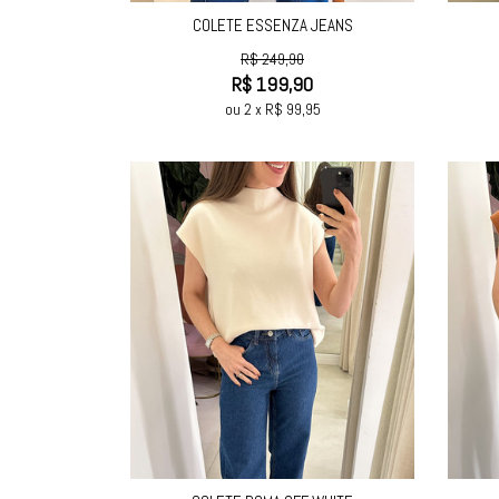
COLETE ESSENZA JEANS
R$
249,90
R$
199,90
ou
2
x
R$
99,95