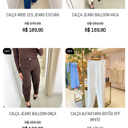
CALÇA WIDE LEG JEANS ESCURA
CALÇA JEANS BALLOON VACA
R$
279,90
R$
259,90
R$
189,90
R$
169,90
CALÇA JEANS BALLOON ONÇA
CALÇA ALFAIATARIA BOTÃO OFF
WHITE
R$
259,90