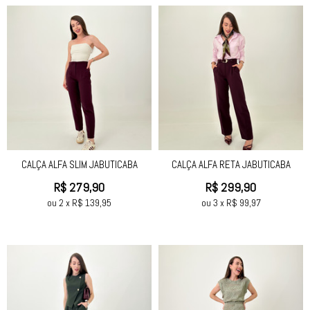
CALÇA ALFA SLIM JABUTICABA
CALÇA ALFA RETA JABUTICABA
R$
279,90
R$
299,90
ou
2
x
R$
139,95
ou
3
x
R$
99,97