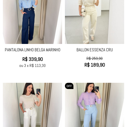
PANTALONA LINHO BELGA MARINHO
BALLON ESSENZA CRU
R$
339,90
R$
259,90
R$
189,90
ou
3
x
R$
113,30