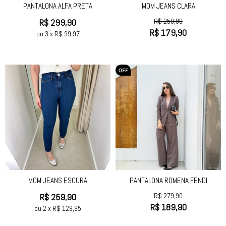
PANTALONA ALFA PRETA
MOM JEANS CLARA
R$
299,90
R$
259,90
R$
179,90
ou
3
x
R$
99,97
MOM JEANS ESCURA
PANTALONA ROMENA FENDI
R$
259,90
R$
279,90
R$
189,90
ou
2
x
R$
129,95