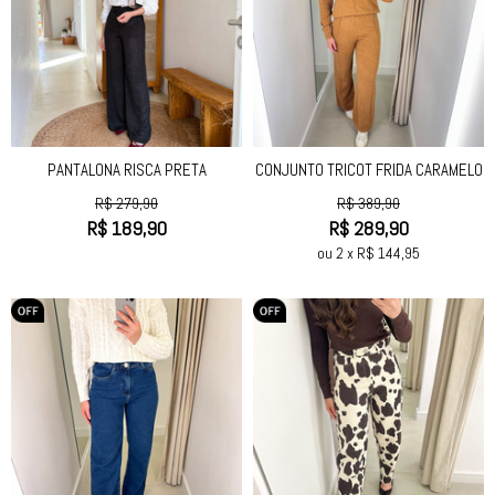
PANTALONA RISCA PRETA
CONJUNTO TRICOT FRIDA CARAMELO
R$
279,90
R$
389,90
R$
189,90
R$
289,90
ou
2
x
R$
144,95