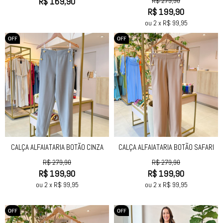
R$
169,90
R$
279,90
R$
199,90
ou
2
x
R$
99,95
CALÇA ALFAIATARIA BOTÃO CINZA
CALÇA ALFAIATARIA BOTÃO SAFARI
R$
279,90
R$
279,90
R$
199,90
R$
199,90
ou
2
x
R$
99,95
ou
2
x
R$
99,95