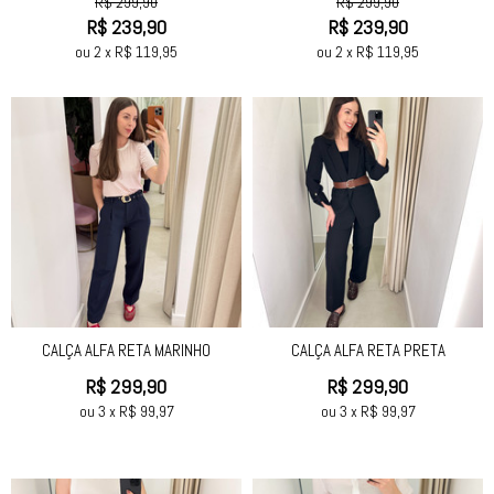
R$
299,90
R$
299,90
R$
239,90
R$
239,90
ou
2
x
R$
119,95
ou
2
x
R$
119,95
CALÇA ALFA RETA MARINHO
CALÇA ALFA RETA PRETA
R$
299,90
R$
299,90
ou
3
x
R$
99,97
ou
3
x
R$
99,97