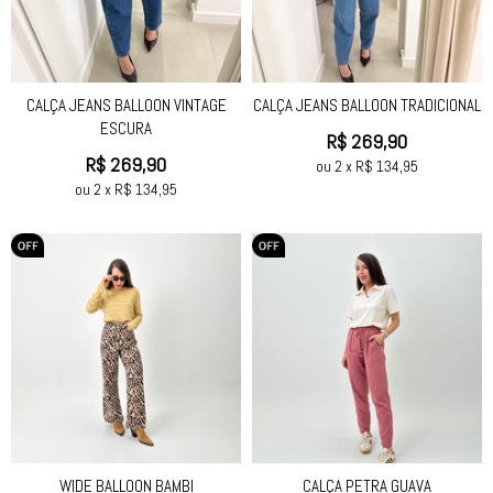
CALÇA JEANS BALLOON VINTAGE
CALÇA JEANS BALLOON TRADICIONAL
ESCURA
R$
269,90
R$
269,90
ou
2
x
R$
134,95
ou
2
x
R$
134,95
WIDE BALLOON BAMBI
CALÇA PETRA GUAVA