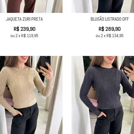
JAQUETA ZURI PRETA
BLUSÃO LISTRADO OFF
R$
239,90
R$
269,90
ou
2
x
R$
119,95
ou
2
x
R$
134,95