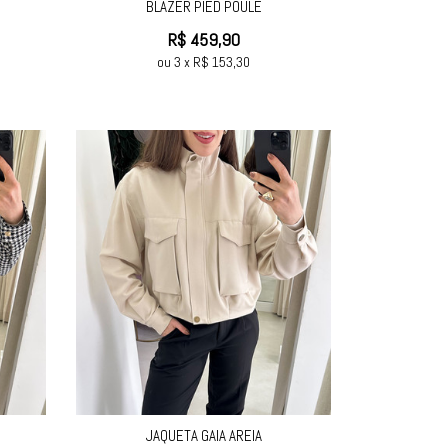
BLAZER PIED POULE
R$
459,90
ou
3
x
R$
153,30
JAQUETA GAIA AREIA