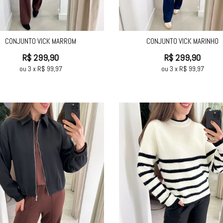
CONJUNTO VICK MARROM
CONJUNTO VICK MARINHO
R$
299,90
R$
299,90
ou
3
x
R$
99,97
ou
3
x
R$
99,97