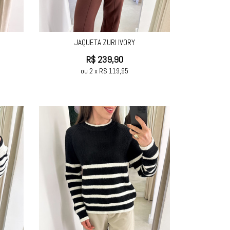
JAQUETA ZURI IVORY
R$
239,90
ou
2
x
R$
119,95