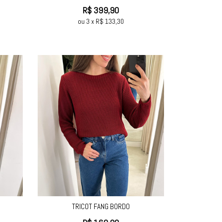
R$
399,90
ou
3
x
R$
133,30
TRICOT FANG BORDO