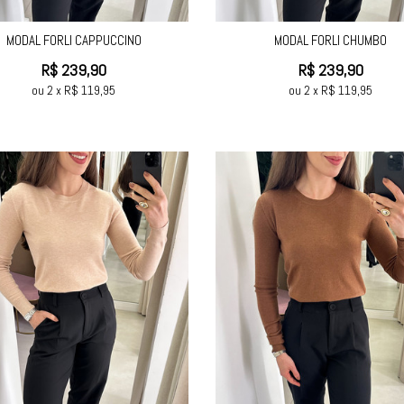
MODAL FORLI CAPPUCCINO
MODAL FORLI CHUMBO
R$
239,90
R$
239,90
ou
2
x
R$
119,95
ou
2
x
R$
119,95