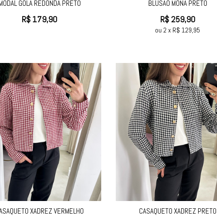
MODAL GOLA REDONDA PRETO
BLUSÃO MONA PRETO
R$
179,90
R$
259,90
ou
2
x
R$
129,95
ASAQUETO XADREZ VERMELHO
CASAQUETO XADREZ PRETO