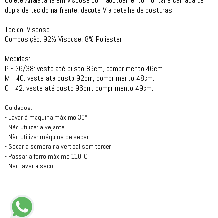
Colete Alfaiataria em viscose com abotoamento frontal e camada de
dupla de tecido na frente, decote V e detalhe de costuras.
Tecido: Viscose
Composição: 92% Viscose, 8% Poliester.
Medidas:
P - 36/38: veste até busto 86cm, comprimento 46cm.
M - 40: veste até busto 92cm, comprimento 48cm.
G - 42: veste até busto 96cm, comprimento 49cm.
Cuidados:
- Lavar à máquina máximo 30º
- Não utilizar alvejante
- Não utilizar máquina de secar
- Secar a sombra na vertical sem torcer
- Passar a ferro máximo 110ºC
- Não lavar a seco