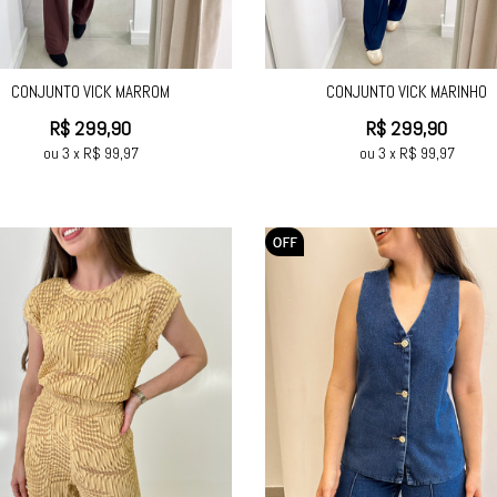
CONJUNTO VICK MARROM
CONJUNTO VICK MARINHO
R$
299,90
R$
299,90
ou
3
x
R$
99,97
ou
3
x
R$
99,97