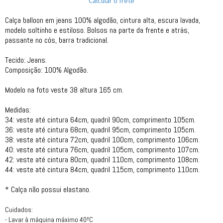
Calcular o frete
Calça balloon em jeans 100% algodão, cintura alta, escura lavada,
modelo soltinho e estiloso. Bolsos na parte da frente e atrás,
passante no cós, barra tradicional.
Tecido: Jeans.
Composição: 100% Algodão.
Modelo na foto veste 38 altura 165 cm.
Medidas:
34: veste até cintura 64cm, quadril 90cm, comprimento 105cm.
36: veste até cintura 68cm, quadril 95cm, comprimento 105cm.
38: veste até cintura 72cm, quadril 100cm, comprimento 106cm.
40: veste até cintura 76cm, quadril 105cm, comprimento 107cm.
42: veste até cintura 80cm, quadril 110cm, comprimento 108cm.
44: veste até cintura 84cm, quadril 115cm, comprimento 110cm.
* Calça não possui elastano.
Cuidados:
- Lavar à máquina máximo 40ºC