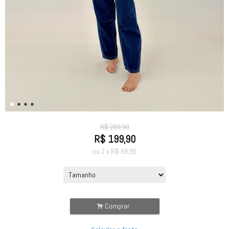
R$
269,90
R$
199,90
ou
2
x
R$
99,95
.
Comprar