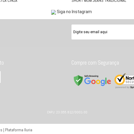
YLA CINZA
SHORT MOM JEANS TRADICIONAL
Siga no Instagram
to
Compre com Segurança
CNPJ: 23.055.812/0001-30
 | Plataforma Iluria