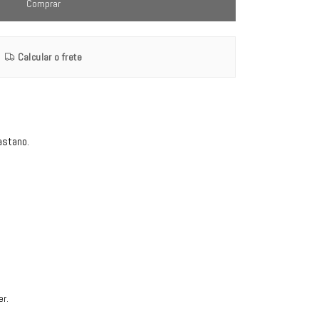
Comprar
Calcular o frete
astano.
er.