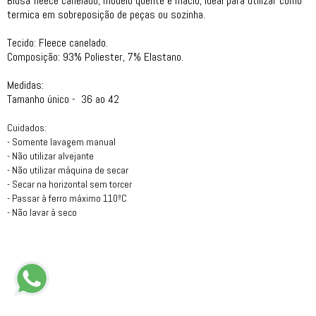
Blusa fleece canelado, modelo quente e macio, ideal para utilizar como
termica em sobreposição de peças ou sozinha.
Tecido: Fleece canelado.
Composição: 93% Poliester, 7% Elastano.
Medidas:
Tamanho único - 36 ao 42
Cuidados:
- Somente lavagem manual
- Não utilizar alvejante
- Não utilizar máquina de secar
- Secar na horizontal sem torcer
- Passar à ferro máximo 110ºC
- Não lavar à seco