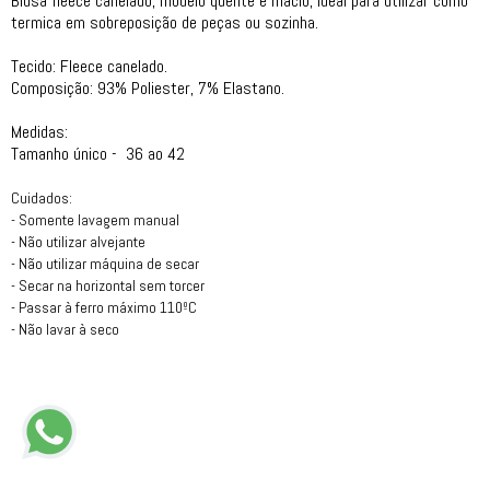
Blusa fleece canelado, modelo quente e macio, ideal para utilizar como
termica em sobreposição de peças ou sozinha.
Tecido: Fleece canelado.
Composição: 93% Poliester, 7% Elastano.
Medidas:
Tamanho único - 36 ao 42
Cuidados:
- Somente lavagem manual
- Não utilizar alvejante
- Não utilizar máquina de secar
- Secar na horizontal sem torcer
- Passar à ferro máximo 110ºC
- Não lavar à seco