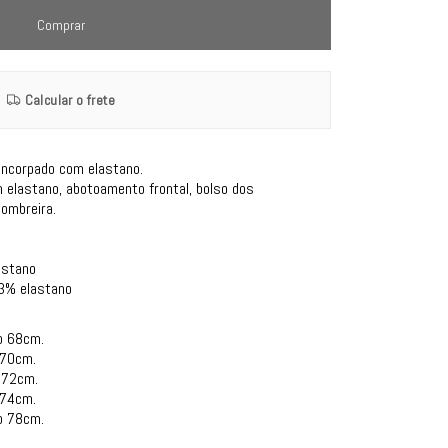
Comprar
Calcular o frete
encorpado com elastano.
m elastano, abotoamento frontal, bolso dos
 ombreira.
astano
 3% elastano
o 68cm.
 70cm.
 72cm.
 74cm.
o 78cm.