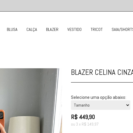
BLUSA
CALÇA
BLAZER
VESTIDO
TRICOT
SAIA/SHORT
BLAZER CELINA CINZ
Selecione uma opção abaixo:
R$
449,90
ou
3
x
R$
149,97