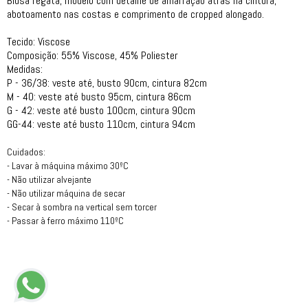
Blusa regata, modelo com detalhe de amarração atrás na cintura,
abotoamento nas costas e comprimento de cropped alongado.
Tecido: Viscose
Composição: 55% Viscose, 45% Poliester
Medidas:
P - 36/38: veste até, busto 90cm, cintura 82cm
M - 40: veste até busto 95cm, cintura 86cm
G - 42: veste até busto 100cm, cintura 90cm
GG-44: veste até busto 110cm, cintura 94cm
Cuidados:
- Lavar à máquina máximo 30ºC
- Não utilizar alvejante
- Não utilizar máquina de secar
- Secar à sombra na vertical sem torcer
- Passar à ferro máximo 110ºC