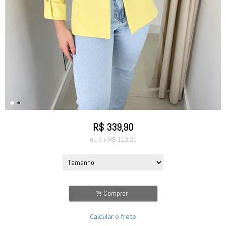
R$
339,90
ou
3
x
R$
113,30
.
Comprar
Calcular o frete