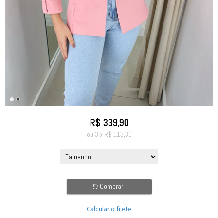
R$
339,90
ou
3
x
R$
113,30
.
Comprar
Calcular o frete