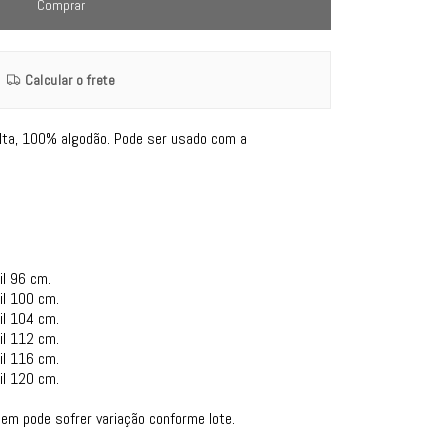
Comprar
Calcular o frete
lta, 100% algodão. Pode ser usado com a
il 96 cm.
il 100 cm.
il 104 cm.
il 112 cm.
il 116 cm.
il 120 cm.
gem pode sofrer variação conforme lote.